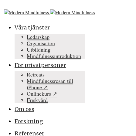
Våra tjänster
Ledarskap
Organisation
Utbildning
Mindfulnessintroduktion
För privatpersoner
Retreats
Mindfulnessresan till
iPhone ↗
Onlinekurs ↗
Friskvård
Om oss
Forskning
Referenser