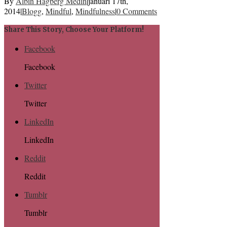
By
Albin Hagberg Medin
|
januari 17th,
2014
|
Blogg
,
Mindful
,
Mindfulness
|
0 Comments
Share This Story, Choose Your Platform!
Facebook
Facebook
Twitter
Twitter
LinkedIn
LinkedIn
Reddit
Reddit
Tumblr
Tumblr