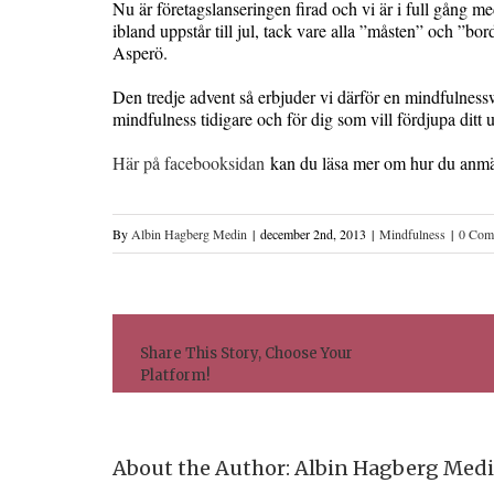
Nu är företagslanseringen firad och vi är i full gång med
ibland uppstår till jul, tack vare alla ”måsten” och ”bor
Asperö.
Den tredje advent så erbjuder vi därför en mindfulnes
mindfulness tidigare och för dig som vill fördjupa ditt 
H
är på facebooksidan
kan du läsa mer om hur du anmäl
By
Albin Hagberg Medin
|
december 2nd, 2013
|
Mindfulness
|
0 Com
Share This Story, Choose Your
Platform!
About the Author: 
Albin Hagberg Med