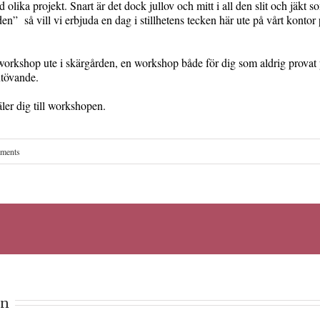
 olika projekt. Snart är det dock jullov och mitt i all den slit och jäkt s
den” så vill vi erbjuda en dag i stillhetens tecken här ute på vårt kontor
sworkshop ute i skärgården, en workshop både för dig som aldrig provat
utövande.
er dig till workshopen.
ments
in