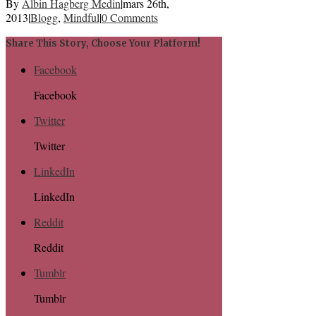
By
Albin Hagberg Medin
|
mars 26th,
2013
|
Blogg
,
Mindful
|
0 Comments
Share This Story, Choose Your Platform!
Facebook
Facebook
Twitter
Twitter
LinkedIn
LinkedIn
Reddit
Reddit
Tumblr
Tumblr