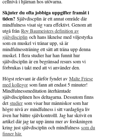
cellnivå i hjärnan hos utövarna.
Skjuter du ofta jobbiga uppgifter framåt i
tiden?
Självdiscplin är ett annat område där
mindfulness visat sig vara effektivt. Genom att
utgå från
Roy Baumeisters definition av
självdisciplin
och hans liknelse med viljestyrka
som en muskel vi tränar upp, så är
mindfulnessträning ett sätt att träna upp denna
muskel. I flera studier har han funnit hur
självdisciplin är en begränsad resurs som vi
förbrukas i takt med att vi använder den.
Högst relevant är därför fyndet av
Malte Friese
med kollegor
som fann att endast 5 minuter!
Mindfulnessmeditation återhämtade
självdisciplinen hos deltagarna. Dessutom finns
det
studier
som visar hur människor som har
högre nivå av mindfulness i sitt vardagliga liv
även har bättre självkontrolll. Jag har skrivit en
artikel där jag tar upp ännu mer av forskningen
kring just självdisciplin och mindfulness
som du
finner här.