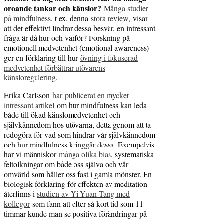
oroande tankar och känslor?
Många studier
på mindfulness
, t ex. denna
stora review
, visar
att det effektivt lindrar dessa besvär, en intressant
fråga är då hur och varför? Forskning på
emotionell medvetenhet (emotional awareness)
ger en förklaring till hur
övning i fokuserad
medvetenhet förbättrar utövarens
känsloregulering
.
Erika Carlsson
har
publicerat en mycket
intressant artikel
om hur mindfulness kan leda
både till ökad känslomedvetenhet och
självkännedom hos utövarna, detta genom att ta
redogöra för vad som hindrar vår självkännedom
och hur mindfulness kringgår dessa. Exempelvis
har vi människor
många olika bias
, systematiska
feltolkningar om både oss själva och vår
omvärld som håller oss fast i gamla mönster. En
biologisk förklaring för effekten av meditation
återfinns i
studien av Yi-Yuan Tang med
kollegor
som fann att efter så kort tid som 11
timmar kunde man se positiva förändringar på