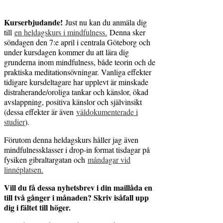
Kurserbjudande!
Just nu kan du anmäla dig
till
en heldagskurs i mindfulness.
Denna sker
söndagen den 7:e april i centrala Göteborg och
under kursdagen kommer du att lära dig
grunderna inom mindfulness, både teorin och de
praktiska meditationsövningar. Vanliga effekter
tidigare kursdeltagare har upplevt är minskade
distraherande/oroliga tankar och känslor, ökad
avslappning, positiva känslor och självinsikt
(dessa effekter är även
väldokumenterade i
studier
).
Förutom denna heldagskurs håller jag även
mindfulnessklasser i drop-in format tisdagar på
fysiken gibraltargatan och
måndagar vid
linnéplatsen.
Vill du få dessa nyhetsbrev i din maillåda en
till två gånger i månaden? Skriv isåfall upp
dig i fältet till höger.