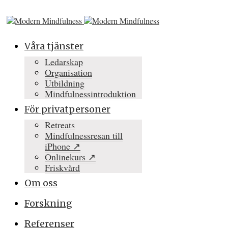
Våra tjänster
Ledarskap
Organisation
Utbildning
Mindfulnessintroduktion
För privatpersoner
Retreats
Mindfulnessresan till
iPhone ↗
Onlinekurs ↗
Friskvård
Om oss
Forskning
Referenser