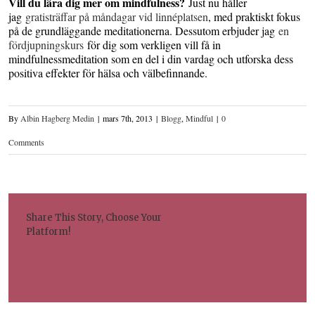
Vill du lära dig mer om mindfulness?
Just nu håller
jag
gratisträffar på måndagar vid linnéplatsen
, med praktiskt fokus
på de grundläggande meditationerna. Dessutom erbjuder jag
en
fördjupningskurs
för dig som verkligen vill få in
mindfulnessmeditation som en del i din vardag och utforska dess
positiva effekter för hälsa och välbefinnande.
By
Albin Hagberg Medin
|
mars 7th, 2013
|
Blogg
,
Mindful
|
0
Comments
Share This Story, Choose Your
Platform!