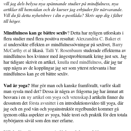
vill jag dels belysa nya spännande studier på mindfulness, nya
artiklar till hemsidan och de kurser jag erbjuder för närvarande.
Vill du få detta nyhetsbrev i din e-postlåda? Skriv upp dig i fältet
till höger.
Mindfulness kan ge bättre sexliv
? Detta har nyligen utforskats i
flera studier med flera positiva resultat:
Alexzandria C. Baker et
al
undersökte effekten av mindfulnessövningar på sexlivet,
Barry
McCarthy et al
likaså.
Talli Y. Rosenbaum
studerade effekterna av
mindfulness hos kvinnor med ångestproblematik kring just sex. Jag
har tidigare skrivit en artikel,
knulla med mindfulness
, där jag tar
upp några av de kopplingar jag ser som ytterst relevanta i hur
mindfulness kan ge ett bättre sexliv.
Vad är yoga?
Hur gör man och kanske framförallt, varför skall
man syssla med det? Dessa är några av frågorna jag har ämnat att
besvara i en
ny artikel om yoga och vetenskap
.I artikeln finner du
dessutom det
första avsnittet
i en introduktionsvideo till yoga, där
jag och en god vän och yogainstruktör regelbundet kommer gå
igenom olika aspekter av yoga, både teori och praktik för den totala
nybörjaren såväl som den mer erfarne.