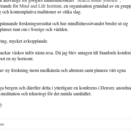
förande för
Mind and Life Institut
e, en organisation grundad av en grup
 och kontemplativa traditioner av olika slag.
spännande forskningsresultat och hur mindfulnessövandet breder ut sig
platser runt om i Sverige och världen.
ndring, mycket avkopplande.
ackar väskor inför nästa resa. Då jag blev antagen till Stanfords konfer
mot en ny horisont.
av ny forskning inom medkänsla och altruism samt planera vårt egna
ga bergen och därefter delta i ytterligare en konferens i Denver, anordn
meditation och teknologi för det nutida samhället.

nts