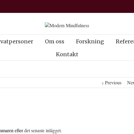
ivatpersoner
Om oss
Forskning
Refere
Kontakt
Previous
Nex
ommaren efter
det senaste inlägget.