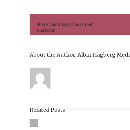
Share This Story, Choose Your
Platform!
About the Author: 
Albin Hagberg Med
Related Posts