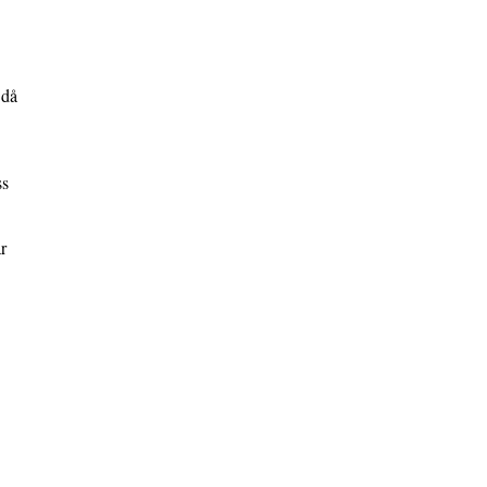
 då
ss
r