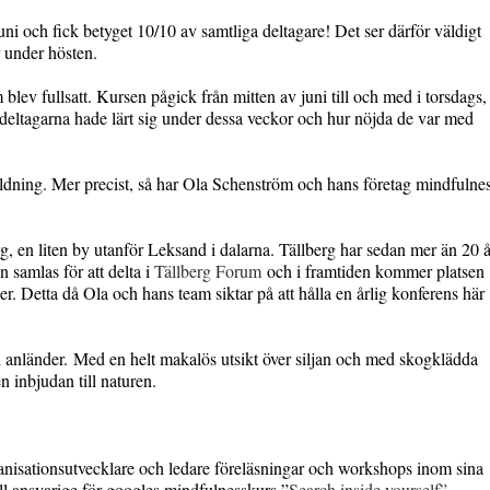
ni och fick betyget 10/10 av samtliga deltagare! Det ser därför väldigt
 under hösten.
blev fullsatt. Kursen pågick från mitten av juni till och med i torsdags,
d deltagarna hade lärt sig under dessa veckor och hur nöjda de var med
tbildning. Mer precist, så har Ola Schenström och hans företag mindfulne
g, en liten by utanför Leksand i dalarna. Tällberg har sedan mer än 20 å
en samlas för att delta i
Tällberg Forum
och i framtiden kommer platsen
r. Detta då Ola och hans team siktar på att hålla en årlig konferens här
 man anländer. Med en helt makalös utsikt över siljan och med skogklädda
n inbjudan till naturen.
anisationsutvecklare och ledare föreläsningar och workshops inom sina
ll ansvarige för googles mindfulnesskurs ”
Search inside yourself”
,