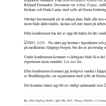
Richard Fernandez. Dessutom var
Arthur Zojanc
, ord
forskare och Dalai Lama, med syfte att förena forskning
Otroligt fascinerande på så många plan, både alla nya 
inom både äldrevården, skolan och inte minst på arbets
Efter konferensen bar det av upp till Sälen för lite va
Nu sitter jag hemma i lägenheten och p
på medkänsla i klippiga bergen, bär det av på torsdag 
Under konferensen kommer vi deltagare både få ta del 
experiment inom området.
Läs mer här.
Efter konferensen kommer jag troligtvis vandra i klippi
av Buddhistgeeks, en organisation med syfte att förena 
Det kommer minst sagt bli en väldigt spännande resa 
By
Albin Hagberg Medin
|
juli 13th, 2013
|
Blogg
,
Mindful
|
0 Comme