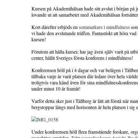
Kursen på Akademihälsan hade sitt avslut i början på ju
lovande ut att samarbetet med Akademihälsan fortsätter
Kort därefter erbjöds en
sommarkurs i mindfulness
som 
vi hade den avslutande träffen. Fantastiskt att höra va
kursen!
Förutom att hålla kurser, har jag även själv varit på u
center, hållit Sveriges första konferens i mindfulness!
Konferensen höll på i 4 dagar och var belägen i Tällber
tillbaka varje år varit platsen där ledare över hela värld
troligtvis vara känd även för sina mindfulnesskonferense
under minst 10 år framåt!
Varför detta sker just i Tällberg är lätt att förstå när
bergstoppar längs med horisonten är hela platsen i sig e
Under konferensen höll flera framstående forskare, org
respektive områden. Från
neuroforskaren Amishi Jha
ti