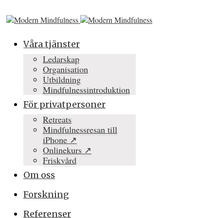
Våra tjänster
Ledarskap
Organisation
Utbildning
Mindfulnessintroduktion
För privatpersoner
Retreats
Mindfulnessresan till
iPhone ↗
Onlinekurs ↗
Friskvård
Om oss
Forskning
Referenser