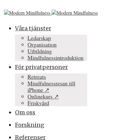
Våra tjänster
Ledarskap
Organisation
Utbildning
Mindfulnessintroduktion
För privatpersoner
Retreats
Mindfulnessresan till
iPhone ↗
Onlinekurs ↗
Friskvård
Om oss
Forskning
Referenser