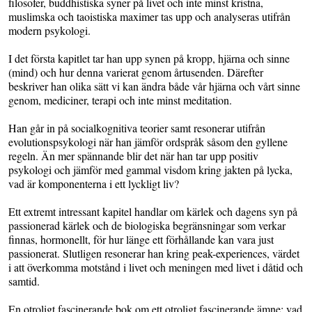
filosofer, buddhistiska syner på livet och inte minst kristna,
muslimska och taoistiska maximer tas upp och analyseras utifrån
modern psykologi.
I det första kapitlet tar han upp synen på kropp, hjärna och sinne
(mind) och hur denna varierat genom årtusenden. Därefter
beskriver han olika sätt vi kan ändra både vår hjärna och vårt sinne
genom, mediciner, terapi och inte minst meditation.
Han går in på socialkognitiva teorier samt resonerar utifrån
evolutionspsykologi när han jämför ordspråk såsom den gyllene
regeln. Än mer spännande blir det när han tar upp positiv
psykologi och jämför med gammal visdom kring jakten på lycka,
vad är komponenterna i ett lyckligt liv?
Ett extremt intressant kapitel handlar om kärlek och dagens syn på
passionerad kärlek och de biologiska begränsningar som verkar
finnas, hormonellt, för hur länge ett förhållande kan vara just
passionerat. Slutligen resonerar han kring peak-experiences, värdet
i att överkomma motstånd i livet och meningen med livet i dåtid och
samtid.
En otroligt fascinerande bok om ett otroligt fascinerande ämne: vad