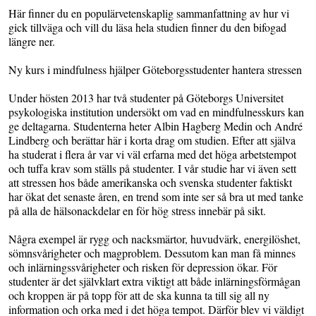
Här finner du en populärvetenskaplig sammanfattning av hur vi
gick tillväga och vill du läsa hela studien finner du den bifogad
längre ner.
Ny kurs i mindfulness hjälper Göteborgsstudenter hantera stressen
Under hösten 2013 har två studenter på Göteborgs Universitet
psykologiska institution undersökt om vad en mindfulnesskurs kan
ge deltagarna. Studenterna heter Albin Hagberg Medin och André
Lindberg och berättar här i korta drag om studien. Efter att själva
ha studerat i flera år var vi väl erfarna med det höga arbetstempot
och tuffa krav som ställs på studenter. I vår studie har vi även sett
att stressen hos både amerikanska och svenska studenter faktiskt
har ökat det senaste åren, en trend som inte ser så bra ut med tanke
på alla de hälsonackdelar en för hög stress innebär på sikt.
Några exempel är rygg och nacksmärtor, huvudvärk, energilöshet,
sömnsvårigheter och magproblem. Dessutom kan man få minnes
och inlärningssvårigheter och risken för depression ökar. För
studenter är det självklart extra viktigt att både inlärningsförmågan
och kroppen är på topp för att de ska kunna ta till sig all ny
information och orka med i det höga tempot. Därför blev vi väldigt