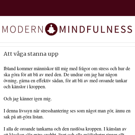
Att våga stanna upp
Ibland kommer människor till mig med frågor om stress och hur de
ska göra för att bli av med den. De undrar om jag har någon
övning, gärna en effektiv sådan, för att bli av med oroande tankar
och känslor i kroppen.
Och jag känner igen mig.
I denna livssyn när stresshantering ses som något man gör, ännu en
sak på att-göra listan.
I alla de oroande tankarna och den rastlösa kroppen. I känslan av
att klockan slår extra snabbt, livet och alla möjligheter rinner allt