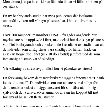
Men denna jakt på inre frid kan lätt leda till att vi fäller krokben på
oss själva.
En ny banbrytande studie har nyss publicerats där forskarna
undersökt vilken roll vår syn på stress har, i hur vi påverkas av
stress.
Över 100 miljoner! människor i USA utfrågades angående hur
mycket stress de upplevde i livet, men också hur deras syn på stress
var. Det banbrytande och chockerande i resultatet av studien var att
de individer som ansåg stress vara skadligt för hälsan, hade en
avsevärt högre dödlighet (risk att dö i förtid) jämfört med de som
inte ansåg att stress var så skadligt.
Vår tolkning av stress avgör alltså hur vi påverkas av stress!
En förklaring bakom detta tror forskarna ligger i fenomenet ”Health
locus of control”. De individer som tror att stress är skadligt för
dem, tenderar också att lägga ansvaret för sin hälsa utanför sig
själva och detta ansvarsöverlämnande är i sin tur kopplat till just
försämrad hälsa i ett flertal studier.
Alltså, när vi antar en passiv roll och inte tror vi kan påverka vår