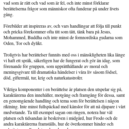
vad som är rätt och vad som är fel, och inte minst förklarar
berättelserna frågor som människor ofta funderar på under livets
gång.
Förebilder att inspireras av, och vars handlingar att följa till punkt
och pricka förekommer ofta titt som tätt, tänk bara på Jesus,
Mohammed, Buddha och inte minst de fornnordiska gudarna som
Oden, Tor och dylikt.
Troligtvis har berättelser funnits med oss i mänskligheten lika länge
vi haft ett språk, säkerligen har de fungerat och gör än idag, som
förenande för gruppen, som upprätthållande av moral och
meningsgivare till dramatiska händelser i våra liv såsom födsel,
död, giftermål, tur, krig och naturkatastrofer.
Viktiga komponenter i en berättelse är platsen den utspelar sig på,
karaktärerna den innehåller, motgång och framgång för dessa, samt
en genomgående handling och tema som för berättelsen i någon
riktning. Inte minst fullspäckad med känslor för att nå djupare i vårt
medvetande. Ta till exempel sagan om ringen, notera hur väl
platsen och tidsandan är beskriven i midgård, hur Frodo och de
andra karaktärerna framställs, hur de överkommer hinder och