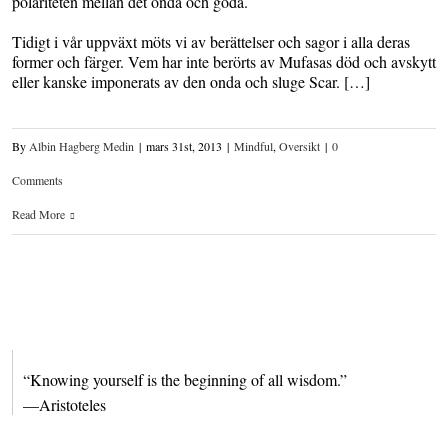
polariteten mellan det onda och goda.
Tidigt i vår uppväxt möts vi av berättelser och sagor i alla deras
former och färger. Vem har inte berörts av Mufasas död och avskytt
eller kanske imponerats av den onda och sluge Scar. […]
By
Albin Hagberg Medin
|
mars 31st, 2013
|
Mindful
,
Oversikt
|
0
Comments
Read More
“Knowing yourself is the beginning of all wisdom.”
—Aristoteles