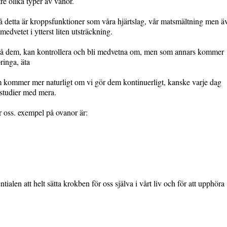
tre olika typer av vanor.
på detta är kroppsfunktioner som våra hjärtslag, vår matsmältning men ä
vetet i ytterst liten utsträckning.
 på dem, kan kontrollera och bli medvetna om, men som annars kommer
ringa, äta
 kommer mer naturligt om vi gör dem kontinuerligt, kanske varje dag
 studier med mera.
r oss. exempel på ovanor är:
alen att helt sätta krokben för oss själva i vårt liv och för att upphöra