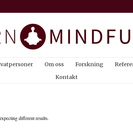
ivatpersoner
Om oss
Forskning
Refere
Kontakt
xpecting different results.