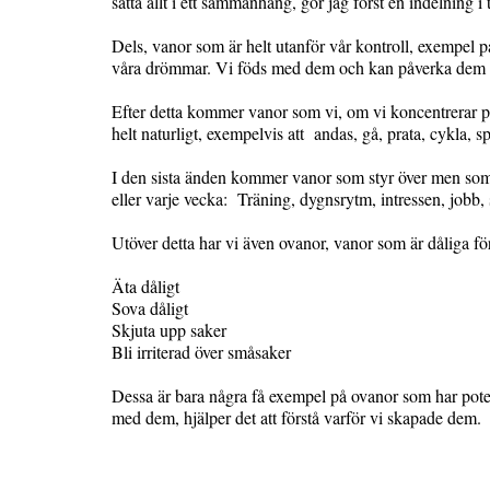
sätta allt i ett sammanhang, gör jag först en indelning i 
Dels, vanor som är helt utanför vår kontroll, exempel 
våra drömmar. Vi föds med dem och kan påverka dem med
Efter detta kommer vanor som vi, om vi koncentrerar
helt naturligt, exempelvis att andas, gå, prata, cykla, sp
I den sista änden kommer vanor som styr över men som
eller varje vecka: Träning, dygnsrytm, intressen, jobb,
Utöver detta har vi även ovanor, vanor som är dåliga fö
Äta dåligt
Sova dåligt
Skjuta upp saker
Bli irriterad över småsaker
Dessa är bara några få exempel på ovanor som har potenti
med dem, hjälper det att förstå varför vi skapade dem.