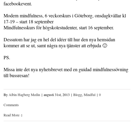
facebookevent.
Modern mindfulness, 6 veckorskurs i Göteborg, onsdagkvällar kl
17-19 – start 18 september
Mindfulnesskurs för högskolestudenter, start 16 september.
Dessutom har jag en hel del idéer till hur den nya hemsidan
kommer att se ut, samt några nya tjänster att erbjuda 🙂
PS.
Missa inte det nya nyhetsbrevet med en guidad mindfulnessövning
till bussresan!
By
Albin Hagberg Medin
|
augusti 31st, 2013
|
Blogg
,
Mindful
|
0
Comments
Read More