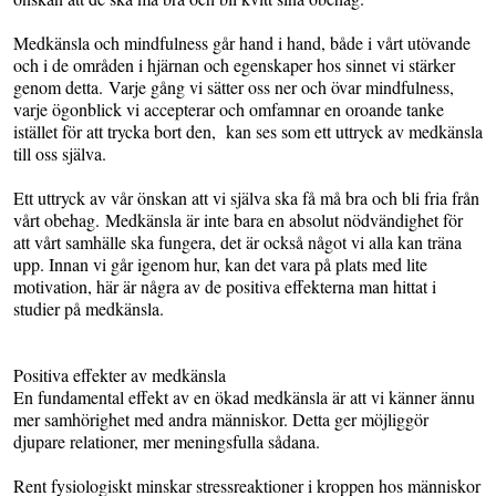
Medkänsla och mindfulness går hand i hand, både i vårt utövande
och i de områden i hjärnan och egenskaper hos sinnet vi stärker
genom detta. Varje gång vi sätter oss ner och övar mindfulness,
varje ögonblick vi accepterar och omfamnar en oroande tanke
istället för att trycka bort den, kan ses som ett uttryck av medkänsla
till oss själva.
Ett uttryck av vår önskan att vi själva ska få må bra och bli fria från
vårt obehag. Medkänsla är inte bara en absolut nödvändighet för
att vårt samhälle ska fungera, det är också något vi alla kan träna
upp. Innan vi går igenom hur, kan det vara på plats med lite
motivation, här är några av de positiva effekterna man hittat i
studier på medkänsla.
Positiva effekter av medkänsla
En fundamental effekt av en ökad medkänsla är att vi känner ännu
mer samhörighet med andra människor. Detta ger möjliggör
djupare relationer, mer meningsfulla sådana.
Rent fysiologiskt minskar stressreaktioner i kroppen hos människor