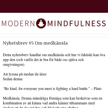
Nyhetsbrev #5 Om medkänsla
Detta nyhetsbrev handlar om medkänsla och hur vi faktiskt kan öva
upp den (och varför det är bra för både oss själva och
omgivningen).
Att lyssna på medan du läser
Sedan denna
“Be kind, for everyone you meet is fighting a hard battle.” – Plato
Medkänsla. Denna mänskliga förmåga som kan beskrivas som en
kombination av att känna vad andra känner tillsammans med
önskan att de ska må bra och bli kvitt sina obehag.