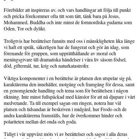
Förebilder att inspireras av, och vars handlingar att följa till punkt
och pricka förekommer ofta titt som tätt, tänk bara på Jesus,
Mohammed, Buddha och inte minst de fornnordiska gudarna som
Oden, Tor och dylikt.
Troligtvis har berättelser funnits med oss i mänskligheten lika länge
vi haft ett språk, säkerligen har de fungerat och gör än idag, som
förenande för gruppen, som upprätthållande av moral och
meningsgivare till dramatiska händelser i våra liv såsom födsel,
död, giftermål, tur, krig och naturkatastrofer.
Viktiga komponenter i en berättelse är platsen den utspelar sig på,
karaktärerna den innehåller, motgång och framgång för dessa, samt
en genomgående handling och tema som för berättelsen i någon
riktning. Inte minst fullspäckad med känslor för att nå djupare i vårt
medvetande. Ta till exempel sagan om ringen, notera hur väl
platsen och tidsandan är beskriven i midgård, hur Frodo och de
andra karaktärerna framställs, hur de överkommer hinder och
polariteten mellan det onda och goda.
Tidigt i vår uppväxt möts vi av berättelser och sagor i alla deras