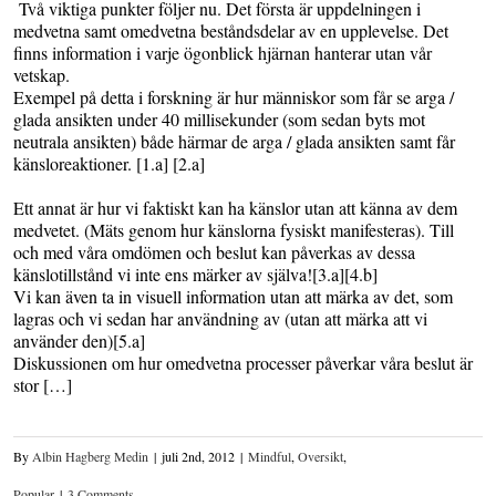
Två viktiga punkter följer nu. Det första är uppdelningen i
medvetna samt omedvetna beståndsdelar av en upplevelse. Det
finns information i varje ögonblick hjärnan hanterar utan vår
vetskap.
Exempel på detta i forskning är hur människor som får se arga /
glada ansikten under 40 millisekunder (som sedan byts mot
neutrala ansikten) både härmar de arga / glada ansikten samt får
känsloreaktioner. [1.a] [2.a]
Ett annat är hur vi faktiskt kan ha känslor utan att känna av dem
medvetet. (Mäts genom hur känslorna fysiskt manifesteras). Till
och med våra omdömen och beslut kan påverkas av dessa
känslotillstånd vi inte ens märker av själva![3.a][4.b]
Vi kan även ta in visuell information utan att märka av det, som
lagras och vi sedan har användning av (utan att märka att vi
använder den)[5.a]
Diskussionen om hur omedvetna processer påverkar våra beslut är
stor […]
By
Albin Hagberg Medin
|
juli 2nd, 2012
|
Mindful
,
Oversikt
,
Popular
|
3 Comments