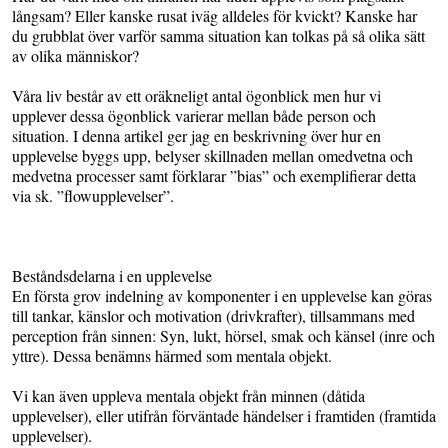
långsam? Eller kanske rusat iväg alldeles för kvickt? Kanske har
du grubblat över varför samma situation kan tolkas på så olika sätt
av olika människor?
Våra liv består av ett oräkneligt antal ögonblick men hur vi
upplever dessa ögonblick varierar mellan både person och
situation. I denna artikel ger jag en beskrivning över hur en
upplevelse byggs upp, belyser skillnaden mellan omedvetna och
medvetna processer samt förklarar ”bias” och exemplifierar detta
via sk. ”flowupplevelser”.
Beståndsdelarna i en upplevelse
En första grov indelning av komponenter i en upplevelse kan göras
till tankar, känslor och motivation (drivkrafter), tillsammans med
perception från sinnen: Syn, lukt, hörsel, smak och känsel (inre och
yttre). Dessa benämns härmed som mentala objekt.
Vi kan även uppleva mentala objekt från minnen (dåtida
upplevelser), eller utifrån förväntade händelser i framtiden (framtida
upplevelser).