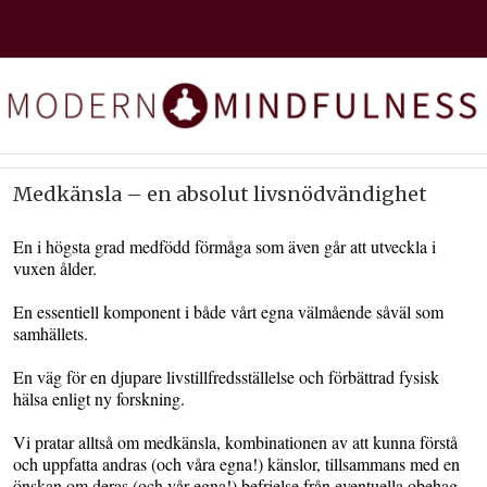
Medkänsla – en absolut livsnödvändighet
En i högsta grad medfödd förmåga som även går att utveckla i
vuxen ålder.
En essentiell komponent i både vårt egna välmående såväl som
samhällets.
En väg för en djupare livstillfredsställelse och förbättrad fysisk
hälsa enligt ny forskning.
Vi pratar alltså om medkänsla, kombinationen av att kunna förstå
och uppfatta andras (och våra egna!) känslor, tillsammans med en
önskan om deras (och vår egna!) befrielse från eventuella obehag