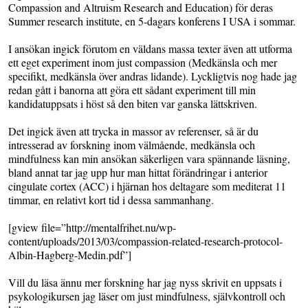
Compassion and Altruism Research and Education) för deras
Summer research institute, en 5-dagars konferens I USA i sommar.
I ansökan ingick förutom en väldans massa texter även att utforma
ett eget experiment inom just compassion (Medkänsla och mer
specifikt, medkänsla över andras lidande). Lyckligtvis nog hade jag
redan gått i banorna att göra ett sådant experiment till min
kandidatuppsats i höst så den biten var ganska lättskriven.
Det ingick även att trycka in massor av referenser, så är du
intresserad av forskning inom välmående, medkänsla och
mindfulness kan min ansökan säkerligen vara spännande läsning,
bland annat tar jag upp hur man hittat förändringar i anterior
cingulate cortex (ACC) i hjärnan hos deltagare som mediterat 11
timmar, en relativt kort tid i dessa sammanhang.
[gview file=”http://mentalfrihet.nu/wp-
content/uploads/2013/03/compassion-related-research-protocol-
Albin-Hagberg-Medin.pdf”]
Vill du läsa ännu mer forskning har jag nyss skrivit en uppsats i
psykologikursen jag läser om just mindfulness, självkontroll och