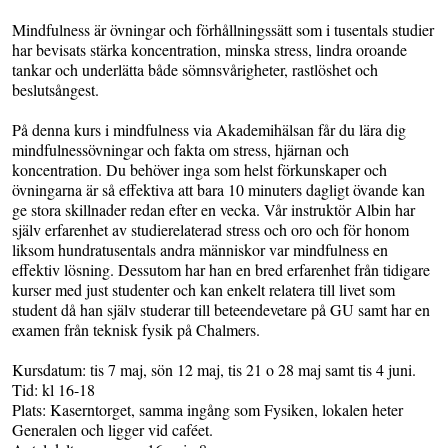
Mindfulness är övningar och förhållningssätt som i tusentals studier
har bevisats stärka koncentration, minska stress, lindra oroande
tankar och underlätta både sömnsvårigheter, rastlöshet och
beslutsångest.
På denna kurs i mindfulness via Akademihälsan får du lära dig
mindfulnessövningar och fakta om stress, hjärnan och
koncentration. Du behöver inga som helst förkunskaper och
övningarna är så effektiva att bara 10 minuters dagligt övande kan
ge stora skillnader redan efter en vecka. Vår instruktör Albin har
själv erfarenhet av studierelaterad stress och oro och för honom
liksom hundratusentals andra människor var mindfulness en
effektiv lösning. Dessutom har han en bred erfarenhet från tidigare
kurser med just studenter och kan enkelt relatera till livet som
student då han själv studerar till beteendevetare på GU samt har en
examen från teknisk fysik på Chalmers.
Kursdatum: tis 7 maj, sön 12 maj, tis 21 o 28 maj samt tis 4 juni.
Tid: kl 16-18
Plats: Kaserntorget, samma ingång som Fysiken, lokalen heter
Generalen och ligger vid caféet.