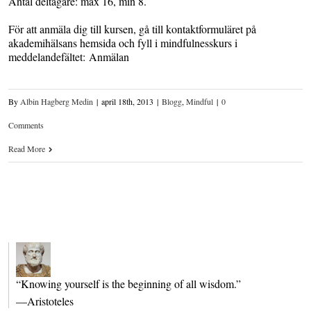
Antal deltagare: max 16, min 8.
För att anmäla dig till kursen, gå till kontaktformuläret på
akademihälsans hemsida och fyll i mindfulnesskurs i
meddelandefältet: Anmälan
By
Albin Hagberg Medin
|
april 18th, 2013
|
Blogg
,
Mindful
|
0
Comments
Read More
“Knowing yourself is the beginning of all wisdom.”
—Aristoteles