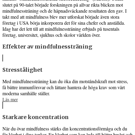
slutet på 90-talet började forskningen på allvar rikta blicken mot
mindfulnessträning och de häpnadsväckande resultaten den gav. I
takt med att mindfulness blev mer utforskat började även stora
företag i USA börja inkorporera det för sina chefer och anställda.
Idag har det lett till att mindfulnessträning erbjuds på tusentals
företag, universitet, sjukhus och skolor världen över.
Effekter av mindfulnessträning
Stresstålighet
Med mindfulnessträning kan du öka din motståndskraft mot stress,
få bättre immunförsvar och lättare hantera de höga krav som vårt
moderna samhälle ställer.
Läs mer
Starkare koncentration
När du övar mindfulness stärks din koncentrationsförmåga och du
får klarhet i dina tankar. En klarhet som kan leda till bättre beslut och