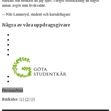
starkare har insikten att jag själv, i högre utsträckning än något
annat, avgör min livskvalité.
—Nils Lunneryd, student och kursdeltagare
Några av våra uppdragsgivare
Previous
Next
Bildkällor:
[1]
[2]
[3]