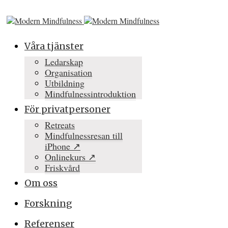
Våra tjänster
Ledarskap
Organisation
Utbildning
Mindfulnessintroduktion
För privatpersoner
Retreats
Mindfulnessresan till
iPhone ↗
Onlinekurs ↗
Friskvård
Om oss
Forskning
Referenser