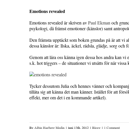
Emotions revealed
Emotions revealed är skriven av
Paul Ekman
och grund
psykologi, då främst emotioner (känslor) samt antropol
Den främsta upptäckt som boken grundas på är att vi a
dessa känslor är: Ilska, äckel, rädsla, glädje, sorg och 
Genom att lära oss känna igen dessa hos andra kan vi 
s.k. hot triggers – de situationer vi utsätts för när vissa 
Tycker dessutom Julia och hennes vänner och kompanj
tillåta sig att känna det man känner. Istället för att fö
effekt, mer om det i en kommande artikel).
By
Albin Hagberg Medin
|
juni 13th, 2012
|
Blogg
|
1 Comment