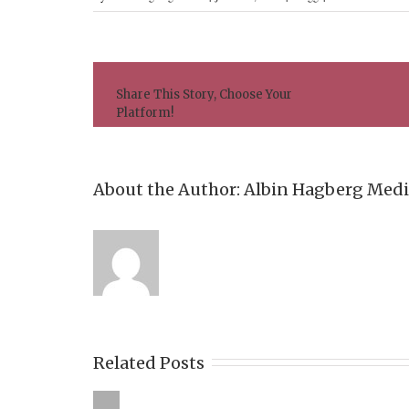
Share This Story, Choose Your
Platform!
About the Author: 
Albin Hagberg Med
Related Posts