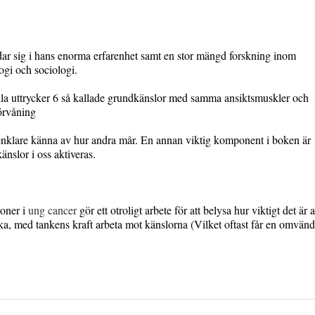
ar sig i hans enorma erfarenhet samt en stor mängd forskning inom
ogi och sociologi.
lla uttrycker 6 så kallade grundkänslor med samma ansiktsmuskler och
förvåning
enklare känna av hur andra mår. En annan viktig komponent i boken är
känslor i oss aktiveras.
oner i
ung cancer
gör ett otroligt arbete för att belysa hur viktigt det är a
rsöka, med tankens kraft arbeta mot känslorna (Vilket oftast får en omvänd